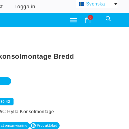
Svenska
kt
Logga in
0
r konsolmontage Bredd
t
 80 42
C Hylla Konsolmontage
rationsanvisning
Produktblad