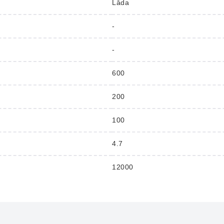
Låda
-
-
600
200
100
4.7
12000