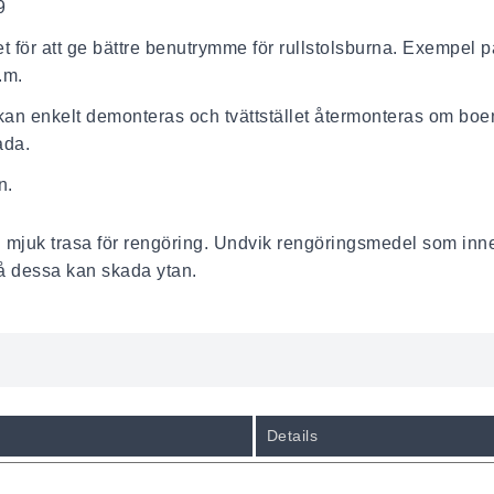
9
et för att ge bättre benutrymme för rullstolsburna. Exempe
.m.
kan enkelt demonteras och tvättstället återmonteras om boe
ada.
n.
juk trasa för rengöring. Undvik rengöringsmedel som inneh
 då dessa kan skada ytan.
Details