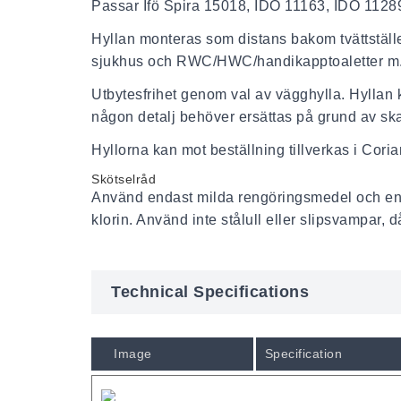
Passar Ifö Spira 15018, IDO 11163, IDO 1128
Hyllan monteras som distans bakom tvättställ
sjukhus och RWC/HWC/handikapptoaletter m
Utbytesfrihet genom val av vägghylla. Hyllan 
någon detalj behöver ersättas på grund av sk
Hyllorna kan mot beställning tillverkas i Coria
Skötselråd
Använd endast milda rengöringsmedel och en m
klorin. Använd inte stålull eller slipsvampar,
Technical Specifications
Image
Specification