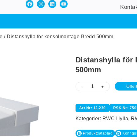
Konta
e
/ Distanshylla för konsolmontage Bredd 500mm
Distanshylla fö
500mm
Offer
-
+
Art Nr: 12.230
RSK Nr: 750
Kategorier:
RWC Hylla
,
RW
Produktdatablad
Konfigu