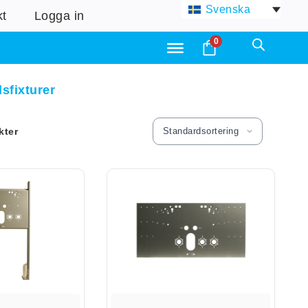
Svenska
kt
Logga in
0
lsfixturer
kter
Standardsortering