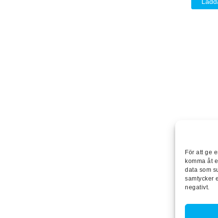
Ladd
För att ge 
komma åt en
data som su
samtycker e
negativt.