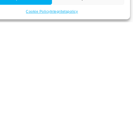
Cookie Policy
Integritetspolicy
Kontakta Oss
Rebase AB
Svarvaregatan 19A
S-442 34 Kungälv
+46 (0) 303-14250
info@rebase.se