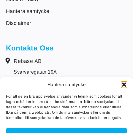
Hantera samtycke
Disclaimer
Kontakta Oss
Rebase AB
Svarvaregatan 19A
S-442 34 Kungälv
Hantera samtycke
+46 (0) 303-14250
För att ge en bra upplevelse använder vi teknik som cookies för att
lagra och/eller komma åt enhetsinformation. När du samtycker till
info@rebase.se
dessa tekniker kan vi behandla data som surfbeteende eller unika
ID:n på denna webbplats. Om du inte samtycker eller om du
återkallar ditt samtycke kan detta påverka vissa funktioner negativt.