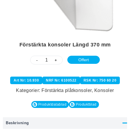
Förstärkta konsoler Längd 370 mm
Offert
-
+
Art Nr: 10.930
NRF Nr: 6100522
RSK Nr: 750 60 20
Kategorier:
Förstärkta plåtkonsoler
,
Konsoler
Produktdatablad
Produktblad
Beskrivning