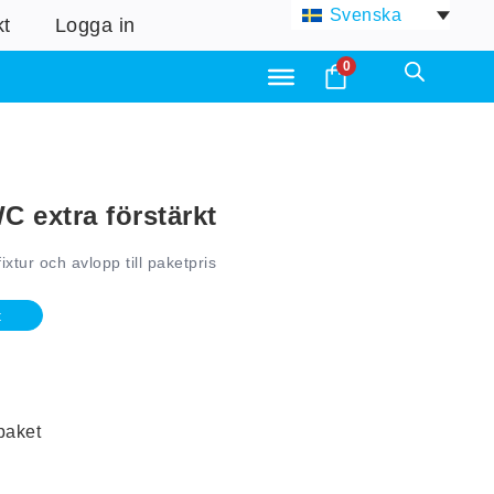
Svenska
kt
Logga in
0
C extra förstärkt
ixtur och avlopp till paketpris
t
paket