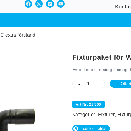
Konta
C extra förstärkt
Fixturpaket för W
En enkel och smidig lösning, f
Offer
-
+
Art Nr: 21.300
Kategorier:
Fixturer
,
Fixtur
Produktdatablad