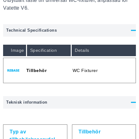
Utbytbart fäste till universal WC-fixturer, anpassad för
Vatette V6.
Technical Specifications
Image
Specification
Details
Tillbehör
WC Fixturer
Teknisk information
Typ av
Tillbehör