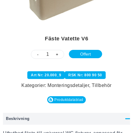
Fäste Vatette V6
Offert
-
+
Art Nr: 20.000_9
RSK Nr: 800 90 50
Kategorier:
Monteringsdetaljer
,
Tillbehör
Produktdatablad
Beskrivning