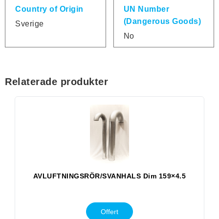
Country of Origin
UN Number
(Dangerous Goods)
Sverige
No
Relaterade produkter
Med
AVLUFTNINGSRÖR/SVANHALS Dim 159×4.5
Offert