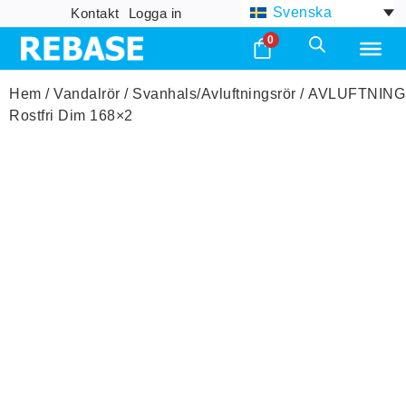
Svenska
Kontakt
Logga in
0
Hem
/
Vandalrör
/
Svanhals/Avluftningsrör
/ AVLUFTNIN
Rostfri Dim 168×2