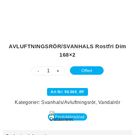
AVLUFTNINGSRÖR/SVANHALS Rostfri Dim
168×2
Offert
-
+
Art Nr: 96.060_RF
Kategorier:
Svanhals/Avluftningsrör
,
Vandalrör
Produktdatablad